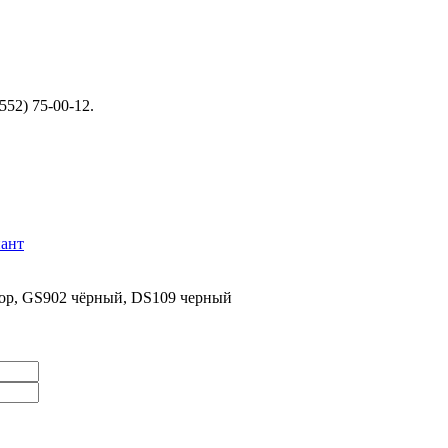
52) 75-00-12.
нант
лор, GS902 чёрный, DS109 черный