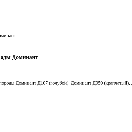
оминант
роды Доминант
 породы Доминант Д107 (голубой), Доминант Д959 (крапчатый),